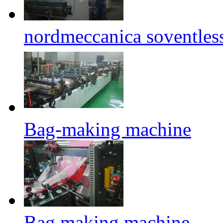
nordmeccanica soventles
Bag-making machine
Bag making machine