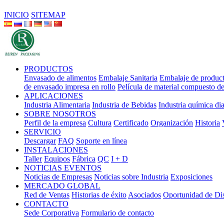
INICIO
SITEMAP
PRODUCTOS
Envasado de alimentos
Embalaje Sanitaria
Embalaje de product
de envasado impresa en rollo
Película de material compuesto de 
APLICACIONES
Industria Alimentaria
Industria de Bebidas
Industria química dia
SOBRE NOSOTROS
Perfil de la empresa
Cultura
Certificado
Organización
Historia
SERVICIO
Descargar
FAQ
Soporte en línea
INSTALACIONES
Taller
Equipos
Fábrica
QC
I + D
NOTICIAS EVENTOS
Noticias de Empresas
Noticias sobre Industria
Exposiciones
MERCADO GLOBAL
Red de Ventas
Historias de éxito
Asociados
Oportunidad de Dis
CONTACTO
Sede Corporativa
Formulario de contacto