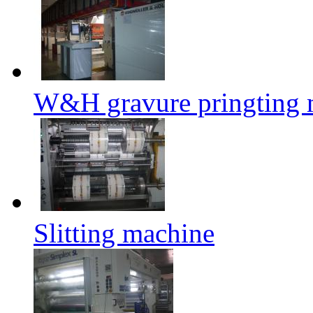
W&H gravure pringting 
Slitting machine