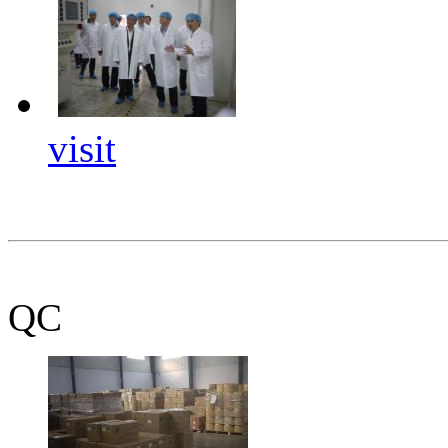
visit
QC