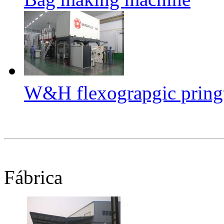
W&H flexograpgic pring
Fábrica