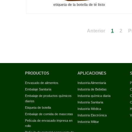
etiqueta de la botella de té listo
Anterior
1
2
P
PRODUCTOS
APLICACIONES
Envasado de alimentos
Industria Alimentaria
P
Embalaje Sanitaria
Industria de Bebidas
C
Embalaje de productos químicos
Industria química diaria
C
diarios
Industria Sanitaria
O
Etiqueta de botella
Industria Médica
H
Embalaje de comida de mascotas
Industria Electrónica
V
Película de envasado impresa en
Industria Militar
rollo