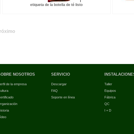
etiqueta de la botella de té listo
róximo
SOBRE NOSOTROS
SERVICIO
INSTALACIONE
erfil de la empresa
Descargar
Taller
ultura
FAQ
Equipos
ertificado
Soporte en línea
Fábrica
rganización
QC
istoria
I + D
ídeo