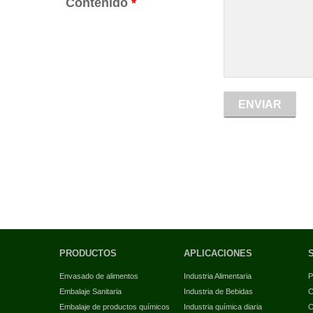
Contenido
*
PRODUCTOS
APLICACIONES
Envasado de alimentos
Industria Alimentaria
P
Embalaje Sanitaria
Industria de Bebidas
C
Embalaje de productos químicos
Industria química diaria
C