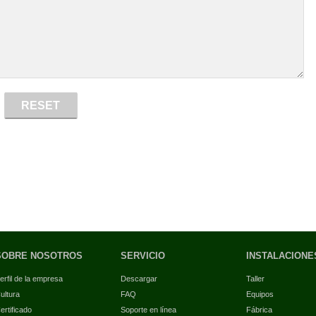
SOBRE NOSOTROS
SERVICIO
INSTALACIONE
erfil de la empresa
Descargar
Taller
ultura
FAQ
Equipos
ertificado
Soporte en línea
Fábrica