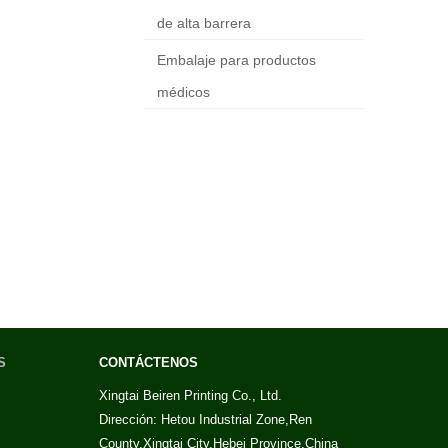
de alta barrera
Embalaje para productos
médicos
S
CONTÁCTENOS
Xingtai Beiren Printing Co., Ltd.
Dirección: Hetou Industrial Zone,Ren
County,Xingtai City,Hebei Province,China